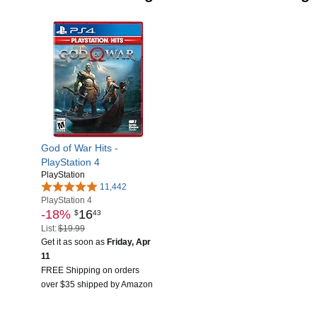
God of War Hits -
PlayStation 4
PlayStation
11,442
PlayStation 4
-18%
16
$
43
List:
$19.99
Get it as soon as
Friday, Apr
11
FREE Shipping on orders
over $35 shipped by Amazon