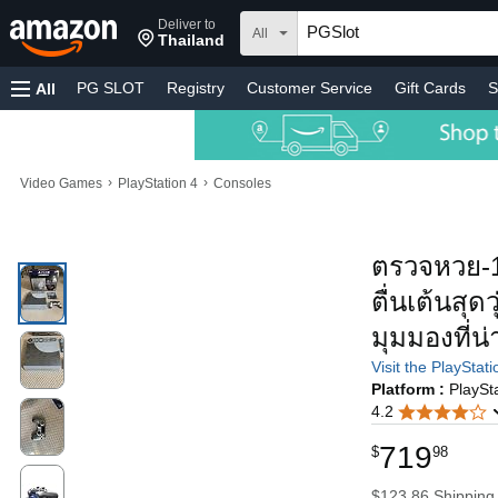
Deliver to
All
Thailand
PG SLOT
Registry
Customer Service
Gift Cards
S
All
›
›
Video Games
PlayStation 4
Consoles
ตรวจหวย-16
ตื่นเต้นสุด
มุมมองที่น่
Visit the PlayStat
Platform :
PlaySt
4.2
719
$
98
$123.86 Shipping