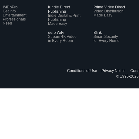
IMDbPro
Kindle Direct
Prime Video Direct
Get Info
Video Distribution
Publishing
Entertainment
Made Easy
Indie Digital & Print
Professionals
Publishing
Need
Made Easy
eero WiFi
Blink
Stream 4K Video
Smart Security
in Every Room
for Every Home
Conditions of Use
Privacy Notice
Cons
© 1996-2025, 