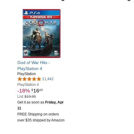
God of War Hits -
PlayStation 4
PlayStation
11,442
PlayStation 4
-18%
16
$
43
List:
$19.99
Get it as soon as
Friday, Apr
11
FREE Shipping on orders
over $35 shipped by Amazon