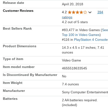
Release date
April 20, 2018
Customer Reviews
4.2
394
ratings
4.2 out of 5 stars
Best Sellers Rank
#83,477 in Video Games (
See
Top 100 in Video Games
)
#116 in
PlayStation 4 Console
Product Dimensions
14.3 x 4.5 x 17 inches; 7.41
ounces
Type of item
Video Game
Item model number
4655518633545
Is Discontinued By Manufacturer
No
Item Weight
7.4 ounces
Manufacturer
Sony Computer Entertainmen
Batteries
2 AA batteries required.
(included)