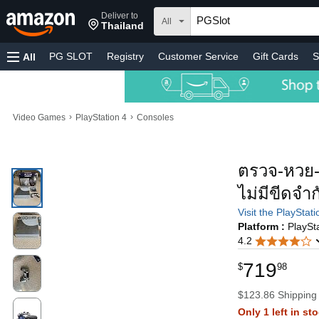
Deliver to
All
Thailand
PG SLOT
Registry
Customer Service
Gift Cards
S
All
›
›
Video Games
PlayStation 4
Consoles
ตรวจ-หวย-
ไม่มีขีดจำ
Visit the PlayStat
Platform :
PlaySt
4.2
719
$
98
$123.86 Shipping
Only 1 left in st