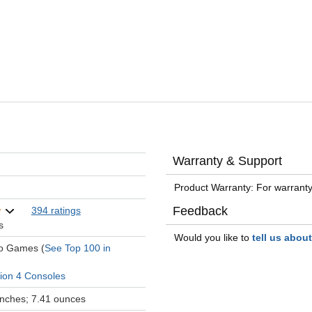
Warranty & Support
Product Warranty: For warranty
Feedback
394 ratings
s
Would you like to
tell us abou
eo Games (
See Top 100 in
tion 4 Consoles
 inches; 7.41 ounces