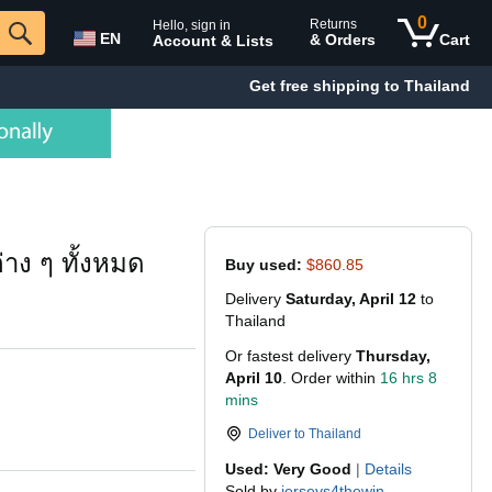
0
Returns
Hello, sign in
EN
& Orders
Cart
Account & Lists
Get free shipping to Thailand
่าง ๆ ทั้งหมด
Buy used:
$860.85
Delivery
Saturday, April 12
to
Thailand
Or fastest delivery
Thursday,
April 10
. Order within
16 hrs 8
mins
Deliver to
Thailand
Used: Very Good
|
Details
Sold by
jerseys4thewin