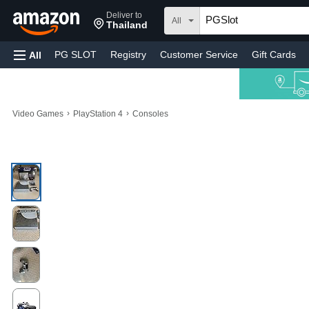
Deliver to
All
Thailand
PG SLOT
Registry
Customer Service
Gift Cards
All
›
›
Video Games
PlayStation 4
Consoles