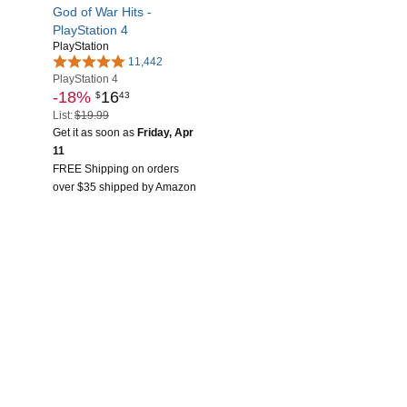
God of War Hits -
PlayStation 4
PlayStation
11,442
PlayStation 4
-18%
16
$
43
List:
$19.99
Get it as soon as
Friday, Apr
11
FREE Shipping on orders
over $35 shipped by Amazon