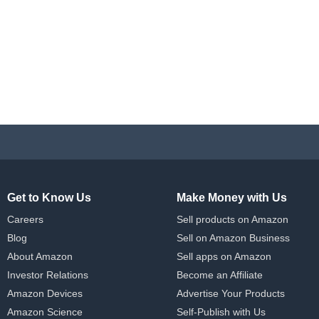
Get to Know Us
Make Money with Us
Careers
Sell products on Amazon
Blog
Sell on Amazon Business
About Amazon
Sell apps on Amazon
Investor Relations
Become an Affiliate
Amazon Devices
Advertise Your Products
Amazon Science
Self-Publish with Us