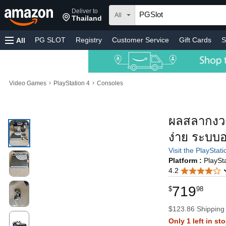
Deliver to
All
Thailand
PG SLOT
Registry
Customer Service
Gift Cards
S
All
›
›
Video Games
PlayStation 4
Consoles
ผลสลากงวด
ง่าย ระบบ
Visit the PlayStat
Platform :
PlaySt
4.2
719
$
98
$123.86 Shipping
Only 1 left in st