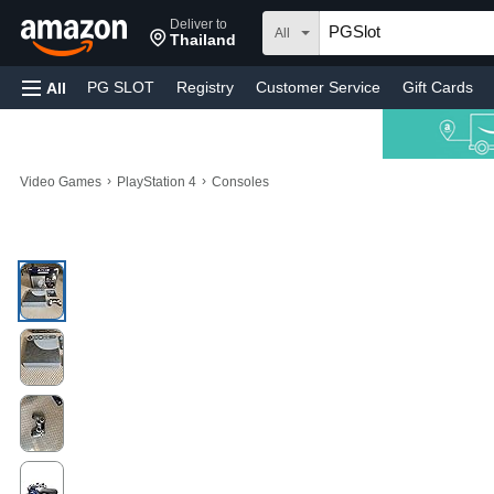
Deliver to
All
Thailand
PG SLOT
Registry
Customer Service
Gift Cards
All
›
›
Video Games
PlayStation 4
Consoles