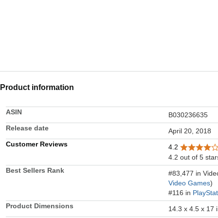
Product information
ASIN
B030236635
Release date
April 20, 2018
Customer Reviews
4.2
4.2 out of 5 star
Best Sellers Rank
#83,477 in Vid
Video Games
)
#116 in
PlaySta
Product Dimensions
14.3 x 4.5 x 17