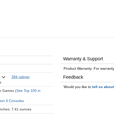
Warranty & Support
Product Warranty: For warranty
Feedback
394 ratings
s
Would you like to
tell us abou
eo Games (
See Top 100 in
tion 4 Consoles
 inches; 7.41 ounces