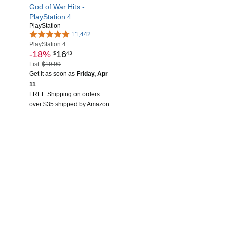
God of War Hits -
PlayStation 4
PlayStation
11,442
PlayStation 4
-18%
16
$
43
List:
$19.99
Get it as soon as
Friday, Apr
11
FREE Shipping on orders
over $35 shipped by Amazon