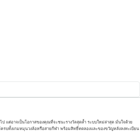
่วไป แต่อาจเป็นโอกาสของคุณที่จะชนะรางวัลสุดล้ำ ระบบใหม่ล่าสุด มั่นใจด้วย
่มีให้ครบทั้งเกมหมุนวงล้อหรือสายกีฬา พร้อมสิทธิ์ทดลองและของขวัญหลังลงทะเบียน