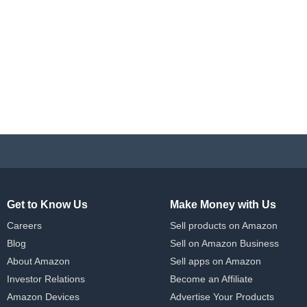
Get to Know Us
Make Money with Us
Careers
Sell products on Amazon
Blog
Sell on Amazon Business
About Amazon
Sell apps on Amazon
Investor Relations
Become an Affiliate
Amazon Devices
Advertise Your Products