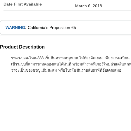
Date First Available
March 6, 2018
WARNING
:
California’s Proposition 65
Product Description
ราคา-บอล-ไหล-888 เริ่มต้นความสนุกแบบไม่ต้องคิดเยอะ เพียงลงทะเบียน ค
เข้าระบบก็สามารถทดลองเล่นได้ทันที พร้อมสำรวจฟีเจอร์ใหม่ล่าสุดในทุกห
ว่าจะเป็นของขวัญแต้มสะสม หรือโปรโมชั่นรายสัปดาห์ที่อัปเดตเสมอ