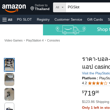
Deliver to
All
Thailand
PG SLOT
Registry
Customer Service
Gift Cards
S
All
›
›
Video Games
PlayStation 4
Consoles
ราคา-บอล-
แอป casi
Visit the PlayStat
Platform :
PlaySt
4.2
719
$
98
$123.86 Shipping
Only 1 left in st