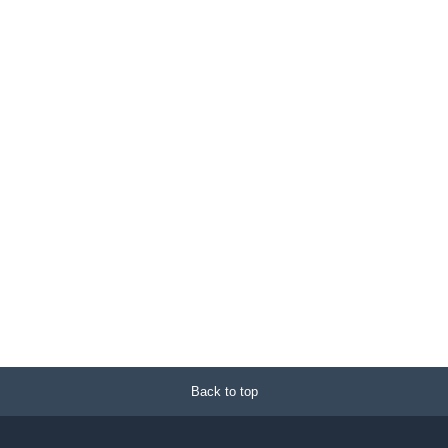
Back to top