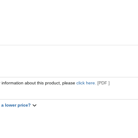
 information about this product, please
click here.
[PDF ]
t a lower price?