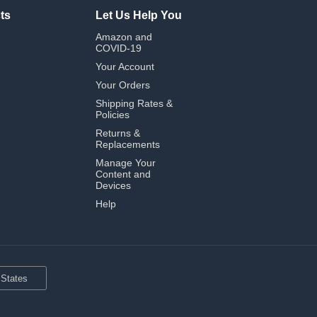
ts
Let Us Help You
Amazon and
COVID-19
Your Account
Your Orders
Shipping Rates &
Policies
Returns &
Replacements
Manage Your
Content and
Devices
Help
 States