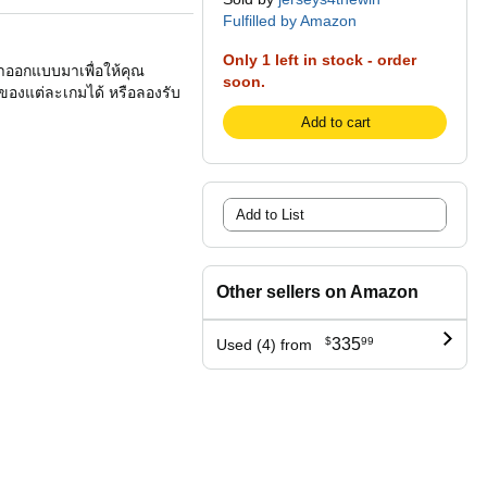
Fulfilled by Amazon
Only 1 left in stock - order
ออกแบบมาเพื่อให้คุณ
soon.
 ของแต่ละเกมได้ หรือลองรับ
Add to cart
Add to List
Other sellers on Amazon
$
335
99
Used (4) from