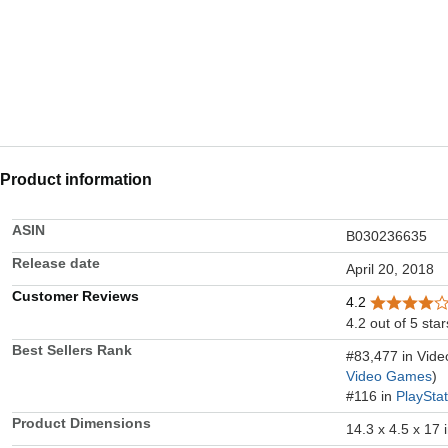
Product information
ASIN
B030236635
Release date
April 20, 2018
Customer Reviews
4.2
4.2 out of 5 star
Best Sellers Rank
#83,477 in Vid
Video Games
)
#116 in
PlaySta
Product Dimensions
14.3 x 4.5 x 17