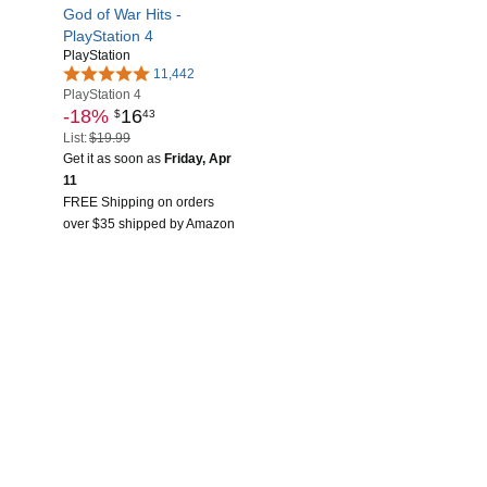
God of War Hits -
PlayStation 4
PlayStation
11,442
PlayStation 4
-18%
16
$
43
List:
$19.99
Get it as soon as
Friday, Apr
11
FREE Shipping on orders
over $35 shipped by Amazon