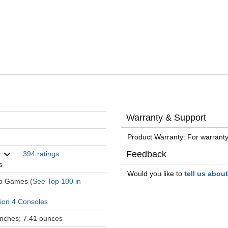
Warranty & Support
Product Warranty: For warranty
Feedback
394 ratings
s
Would you like to
tell us abou
eo Games (
See Top 100 in
tion 4 Consoles
 inches; 7.41 ounces