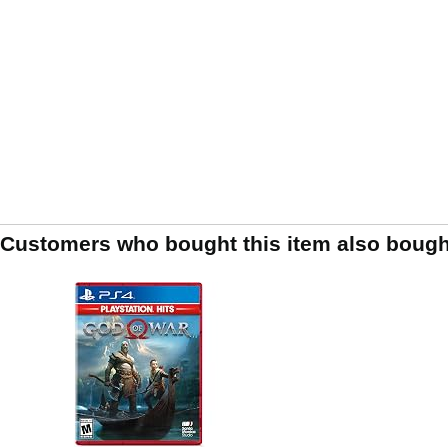
Customers who bought this item also bough