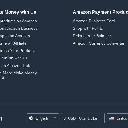
e Money with Us
Amazon Payment Produc
 products on Amazon
Amazon Business Card
 on Amazon Business
Shop with Points
 apps on Amazon
Reload Your Balance
me an Affiliate
Amazon Currency Converter
rtise Your Products
-Publish with Us
t an Amazon Hub
e More Make Money
 Us
English
$
USD - U.S. Dollar
United