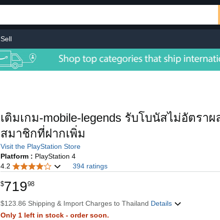
Sell
เติมเกม-mobile-legends รับโบนัสไม่อัตร
สมาชิกที่ฝากเพิ่ม
Visit the PlayStation Store
Platform :
PlayStation 4
4.2
394 ratings
719
$
98
$123.86 Shipping & Import Charges to Thailand
Details
Only 1 left in stock - order soon.