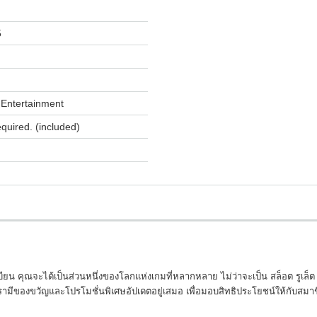
5
Entertainment
equired. (included)
บียน คุณจะได้เป็นส่วนหนึ่งของโลกแห่งเกมที่หลากหลาย ไม่ว่าจะเป็น สล็อต รูเล็
เรามีของขวัญและโปรโมชั่นพิเศษอัปเดตอยู่เสมอ เพื่อมอบสิทธิประโยชน์ให้กับสมาชิ