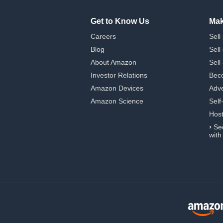
Get to Know Us
Mak
Careers
Sell
Blog
Sell
About Amazon
Sell
Investor Relations
Beco
Amazon Devices
Adve
Amazon Science
Self
Hos
›
Se
with