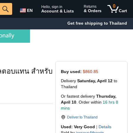
0
Returns
Hello, sign in
EN
& Orders
Cart
Account & Lists
Get free shipping to Thailand
าผลตอบแทน สำหรับ
Buy used:
$860.85
Delivery
Saturday, April 12
to
Thailand
Or fastest delivery
Thursday,
April 10
. Order within
16 hrs 8
mins
Deliver to
Thailand
Used: Very Good
|
Details
Sold by
jerseys4thewin