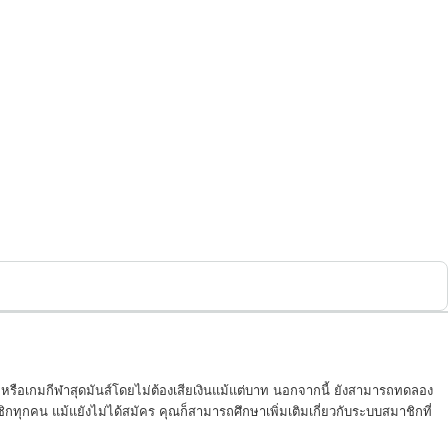
ต หรือเกมกีฬาสุดมันส์โดยไม่ต้องเสียเงินแม้แต่บาท นอกจากนี้ ยังสามารถทดลอง
กทุกคน แม้แยังไม่ได้สมัคร คุณก็สามารถศึกษาเพิ่มเติมเกี่ยวกับระบบสมาชิกที่