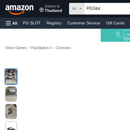
Deliver to
All
Thailand
PG SLOT
Registry
Customer Service
Gift Cards
All
›
›
Video Games
PlayStation 4
Consoles