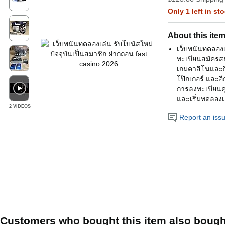
Only 1 left in st
About this ite
เว็บพนันทดลองเ
ทะเบียนสมัครสม
เกมคาสิโนและก
โป๊กเกอร์ และอ
การลงทะเบียนคุ
และเริ่มทดลองเล
2 VIDEOS
Report an issue
Customers who bought this item also bough