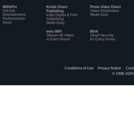
IMDbPro
Kindle Direct
Prime Video Direct
Get Info
Video Distribution
Publishing
Entertainment
Made Easy
Indie Digital & Print
Professionals
Publishing
Need
Made Easy
eero WiFi
Blink
Stream 4K Video
Smart Security
in Every Room
for Every Home
Conditions of Use
Privacy Notice
Cons
© 1996-2025, 