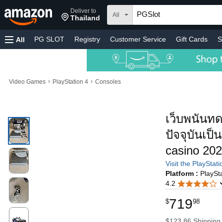
Deliver to
All
Thailand
PG SLOT
Registry
Customer Service
Gift Cards
S
All
›
›
Video Games
PlayStation 4
Consoles
เว็บพนันทด
ปัจจุบันเป
casino 20
Visit the PlayStat
Platform :
PlaySt
4.2
719
$
98
$123.86 Shipping