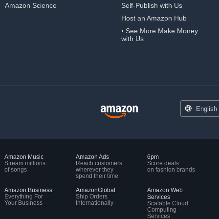
Amazon Science
Self-Publish with Us
Host an Amazon Hub
›
See More Make Money
with Us
English
Amazon Music
Amazon Ads
6pm
Stream millions
Reach customers
Score deals
of songs
wherever they
on fashion brands
spend their time
Amazon Business
AmazonGlobal
Amazon Web
Everything For
Ship Orders
Services
Your Business
Internationally
Scalable Cloud
Computing
Services