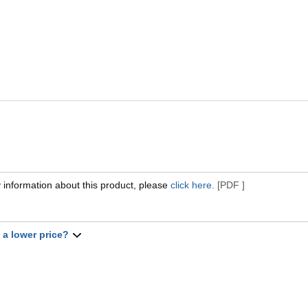
 information about this product, please
click here.
[PDF ]
t a lower price?