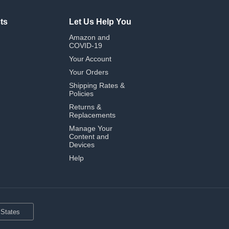
ts
Let Us Help You
Amazon and
COVID-19
Your Account
Your Orders
Shipping Rates &
Policies
Returns &
Replacements
Manage Your
Content and
Devices
Help
 States