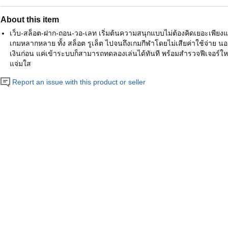
About this item
เว็บ-สล็อต-ฝาก-ถอน-วอ-เลท เริ่มต้นความสนุกแบบไม่ต้องคิดเยอะเพียงแ
เกมหลากหลาย ทั้ง สล็อต รูเล็ต ไปจนถึงเกมกีฬาโดยไม่เสียค่าใช้จ่าย นอก
เงินก่อน แค่เข้าระบบก็สามารถทดลองเล่นได้ทันที พร้อมสำรวจฟีเจอร์ใ
แจ่มใส
Report an issue with this product or seller