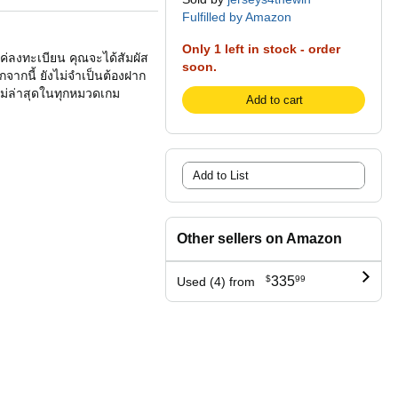
Fulfilled by Amazon
Only 1 left in stock - order
ค่ลงทะเบียน คุณจะได้สัมผัส
soon.
จากนี้ ยังไม่จำเป็นต้องฝาก
หม่ล่าสุดในทุกหมวดเกม
Add to cart
Add to List
Other sellers on Amazon
$
335
99
Used (4) from