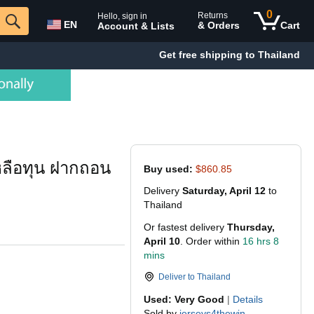
0
Returns
Hello, sign in
EN
& Orders
Cart
Account & Lists
Get free shipping to Thailand
หลือทุน ฝากถอน
Buy used:
$860.85
Delivery
Saturday, April 12
to
Thailand
Or fastest delivery
Thursday,
April 10
. Order within
16 hrs 8
mins
Deliver to
Thailand
Used: Very Good
|
Details
Sold by
jerseys4thewin