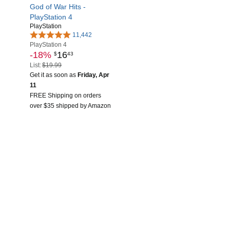
God of War Hits -
PlayStation 4
PlayStation
11,442
PlayStation 4
-18%
16
$
43
List:
$19.99
Get it as soon as
Friday, Apr
11
FREE Shipping on orders
over $35 shipped by Amazon