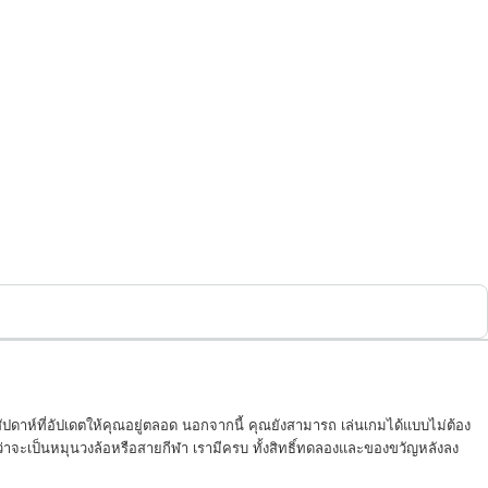
ดาห์ที่อัปเดตให้คุณอยู่ตลอด นอกจากนี้ คุณยังสามารถ เล่นเกมได้แบบไม่ต้อง
าจะเป็นหมุนวงล้อหรือสายกีฬา เรามีครบ ทั้งสิทธิ์ทดลองและของขวัญหลังลง