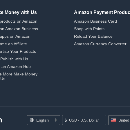
e Money with Us
Amazon Payment Produc
 products on Amazon
Amazon Business Card
 on Amazon Business
Shop with Points
 apps on Amazon
Reload Your Balance
me an Affiliate
Amazon Currency Converter
rtise Your Products
-Publish with Us
t an Amazon Hub
e More Make Money
 Us
English
$
USD - U.S. Dollar
United