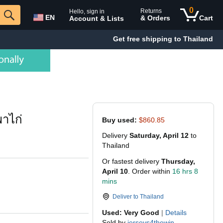
0
Returns
Hello, sign in
EN
& Orders
Cart
Account & Lists
Get free shipping to Thailand
พาไก่
Buy used:
$860.85
Delivery
Saturday, April 12
to
Thailand
Or fastest delivery
Thursday,
April 10
. Order within
16 hrs 8
mins
Deliver to
Thailand
Used: Very Good
|
Details
Sold by
jerseys4thewin