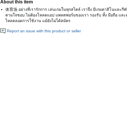
About this item
体育场 อย่างที่เรารักการ เล่นเกมในทุกสไตล์ เราจึง มีเกมคาสิโนและกีฬา 
ตามใจชอบ ไม่ต้องโหลดแอป แพลตฟอร์มของเรา รองรับ ทั้ง มือถือ และค
ไหลตลอดการใช้งาน แม้ยังไม่ได้สมัคร
Report an issue with this product or seller