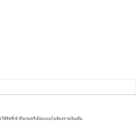
ิทธิ์เข้าถึงเกมพรีเมียมแบบไม่ต้องจ่ายเงินเพิ่ม