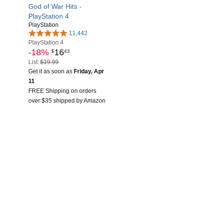
God of War Hits -
PlayStation 4
PlayStation
11,442
PlayStation 4
-18%
16
$
43
List:
$19.99
Get it as soon as
Friday, Apr
11
FREE Shipping on orders
over $35 shipped by Amazon