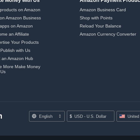
e Money with Us
Amazon Payment Produc
 products on Amazon
Amazon Business Card
 on Amazon Business
Shop with Points
 apps on Amazon
Reload Your Balance
me an Affiliate
Amazon Currency Converter
rtise Your Products
-Publish with Us
t an Amazon Hub
e More Make Money
 Us
English
$
USD - U.S. Dollar
United