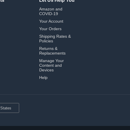
ts
Let Us Help You
Amazon and
COVID-19
Your Account
Your Orders
Shipping Rates &
Policies
Returns &
Replacements
Manage Your
Content and
Devices
Help
 States