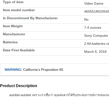
Type of item
Video Game
Item model number
465551863354
Is Discontinued By Manufacturer
No
Item Weight
7.4 ounces
Manufacturer
Sony Computer 
Batteries
2 AA batteries r
Date First Available
March 6, 2018
WARNING
:
California’s Proposition 65
Product Description
autobet-autobet เพราะเราเชื่อว่า คุณสมควรได้รับประสบการณ์การเล่นเกมที่ดี