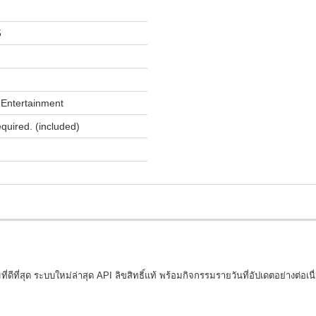
5
Entertainment
equired. (included)
ที่สุด ระบบใหม่ล่าสุด API ลิขสิทธิ์แท้ พร้อมกิจกรรมรายวันที่อัปเดตอย่างต่อเนื่อ