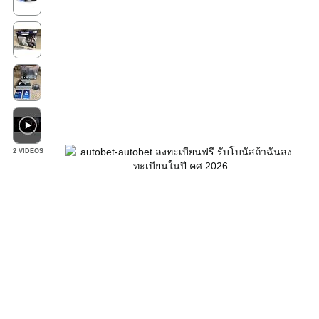
2 VIDEOS