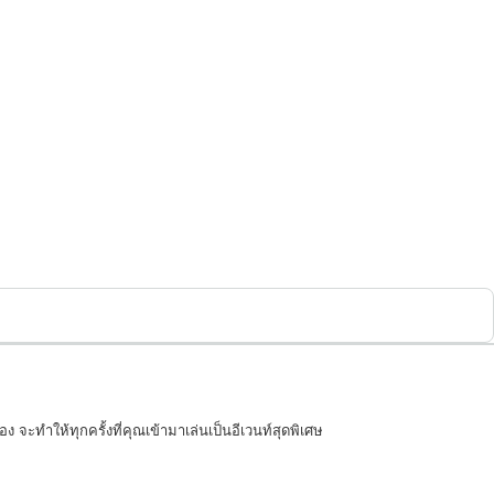
ง จะทำให้ทุกครั้งที่คุณเข้ามาเล่นเป็นอีเวนท์สุดพิเศษ