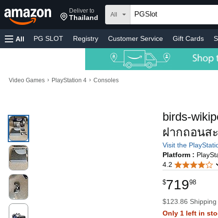
Deliver to
All
Thailand
PG SLOT
Registry
Customer Service
Gift Cards
S
All
›
›
Video Games
PlayStation 4
Consoles
birds-wiki
ฝากถอนส
Visit the PlayStat
Platform :
PlaySt
4.2
719
$
98
$123.86 Shipping
Only 1 left in st