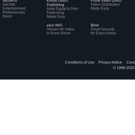
IMDbPro
Kindle Direct
Prime Video Direct
Get Info
Video Distribution
Publishing
Entertainment
Made Easy
Indie Digital & Print
Professionals
Publishing
Need
Made Easy
eero WiFi
Blink
Stream 4K Video
Smart Security
in Every Room
for Every Home
Conditions of Use
Privacy Notice
Cons
© 1996-2025, 