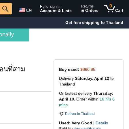
0
Returns
Hello, sign in
EN
& Orders
Cart
Account & Lists
Get free shipping to Thailand
ือนที่สาม
Buy used:
$860.85
Delivery
Saturday, April 12
to
Thailand
Or fastest delivery
Thursday,
April 10
. Order within
16 hrs 8
mins
Deliver to
Thailand
Used: Very Good
|
Details
Sold by
jerseys4thewin