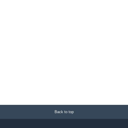
Back to top