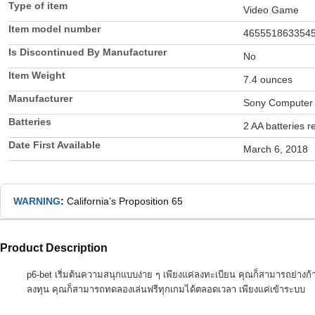
Type of item
Video Game
Item model number
465551863354
Is Discontinued By Manufacturer
No
Item Weight
7.4 ounces
Manufacturer
Sony Computer 
Batteries
2 AA batteries r
Date First Available
March 6, 2018
WARNING
:
California’s Proposition 65
Product Description
p6-bet เริ่มต้นความสนุกแบบง่าย ๆ เพียงแค่ลงทะเบียน คุณก็สามารถย่างก้า
ลงทุน คุณก็สามารถทดลองเล่นฟรีทุกเกมได้ตลอดเวลา เพียงแค่เข้าระบบ