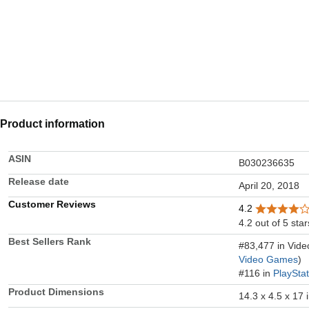
Product information
ASIN
B030236635
Release date
April 20, 2018
Customer Reviews
4.2
4.2 out of 5 star
Best Sellers Rank
#83,477 in Vid
Video Games
)
#116 in
PlaySta
Product Dimensions
14.3 x 4.5 x 17