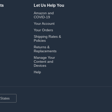
ts
Let Us Help You
Amazon and
COVID-19
Your Account
Your Orders
Shipping Rates &
Policies
Returns &
Replacements
Manage Your
Content and
Devices
Help
 States