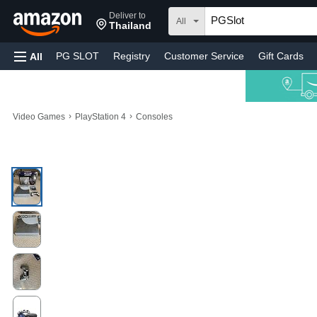
Deliver to
All
Thailand
PG SLOT
Registry
Customer Service
Gift Cards
All
›
›
Video Games
PlayStation 4
Consoles