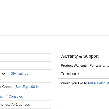
Warranty & Support
Product Warranty: For warranty
Feedback
394 ratings
s
Would you like to
tell us abou
eo Games (
See Top 100 in
tion 4 Consoles
 inches; 7.41 ounces