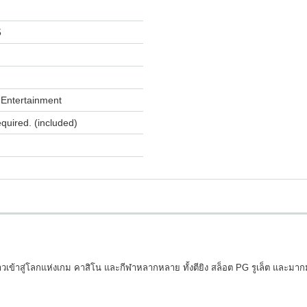
5
Entertainment
equired. (included)
วเข้าสู่โลกแห่งเกม คาสิโน และกีฬาหลากหลาย ทั้งตียิง สล็อต PG รูเล็ต และมากมา