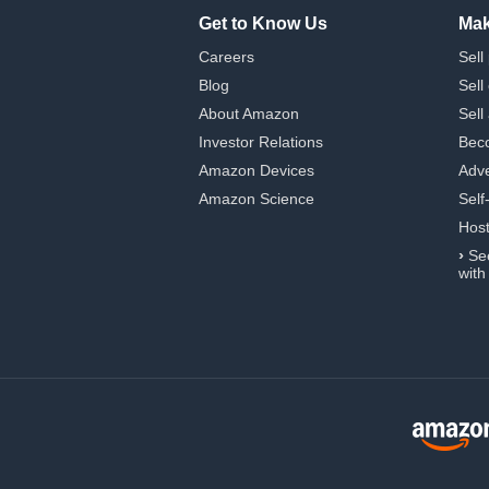
Get to Know Us
Mak
Careers
Sell
Blog
Sell
About Amazon
Sell
Investor Relations
Beco
Amazon Devices
Adve
Amazon Science
Self
Hos
›
Se
with