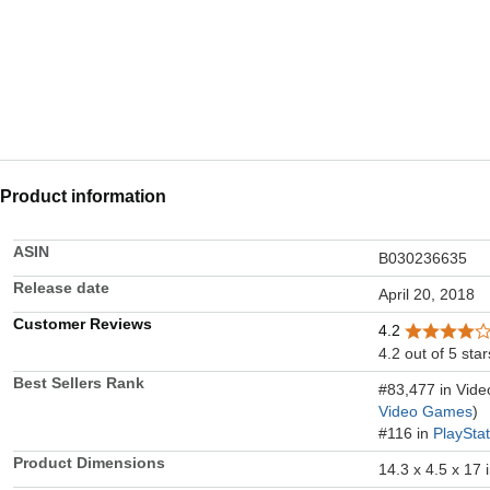
Product information
ASIN
B030236635
Release date
April 20, 2018
Customer Reviews
4.2
4.2 out of 5 star
Best Sellers Rank
#83,477 in Vid
Video Games
)
#116 in
PlaySta
Product Dimensions
14.3 x 4.5 x 17