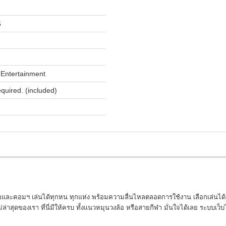
5
Entertainment
equired. (included)
ถือและคอมฯ เล่นได้ทุกหน ทุกแห่ง พร้อมความลื่นไหลตลอดการใช้งาน เลือกเล่น
ุดของเรา ที่นี่มีให้ครบ ทั้งแนวหมุนวงล้อ หรือสายกีฬา มั่นใจได้เลย ระบบเว็บไซต์เ