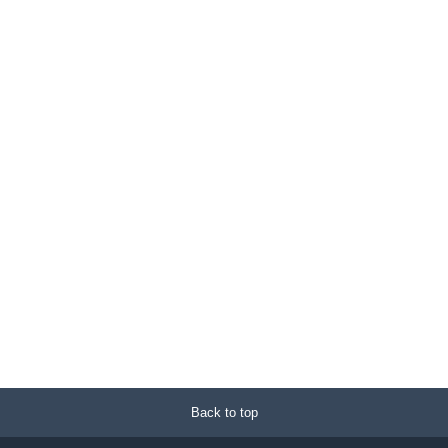
Back to top