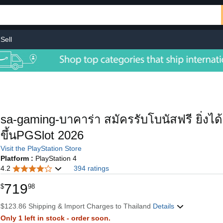
Sell
sa-gaming-บาคาร่า สมัครรับโบนัสฟรี ยิ่งได้อี
ขึ้นPGSlot 2026
Visit the PlayStation Store
Platform :
PlayStation 4
4.2
394 ratings
719
$
98
$123.86 Shipping & Import Charges to Thailand
Details
Only 1 left in stock - order soon.