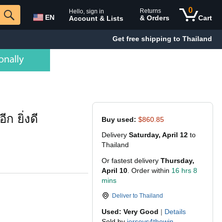
0
Returns
Hello, sign in
EN
& Orders
Cart
Account & Lists
Get free shipping to Thailand
ก ยิ่งดี
Buy used:
$860.85
Delivery
Saturday, April 12
to
Thailand
Or fastest delivery
Thursday,
April 10
. Order within
16 hrs 8
mins
Deliver to
Thailand
Used: Very Good
|
Details
Sold by
jerseys4thewin