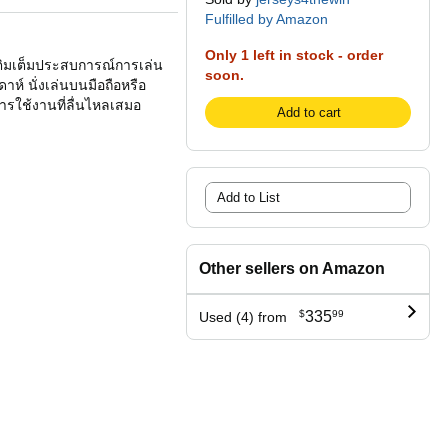
Fulfilled by Amazon
Only 1 left in stock - order
เติมเต็มประสบการณ์การเล่น
soon.
ห์ นั่งเล่นบนมือถือหรือ
ารใช้งานที่ลื่นไหลเสมอ
Add to cart
Add to List
Other sellers on Amazon
$
335
99
Used (4) from