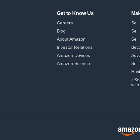
Get to Know Us
Mak
Careers
Sell
Blog
Sell
About Amazon
Sell
Investor Relations
Beco
Amazon Devices
Adve
Amazon Science
Self
Hos
›
Se
with