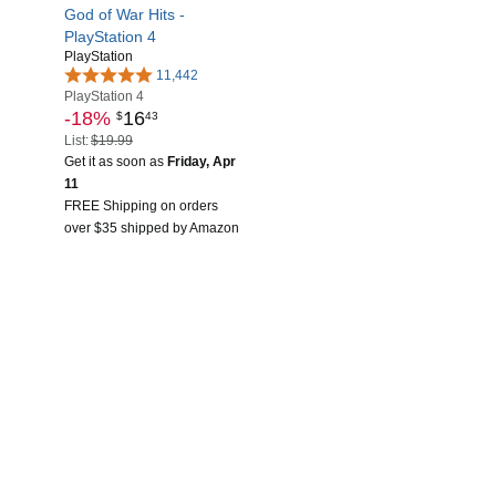
God of War Hits -
PlayStation 4
PlayStation
11,442
PlayStation 4
-18%
16
$
43
List:
$19.99
Get it as soon as
Friday, Apr
11
FREE Shipping on orders
over $35 shipped by Amazon