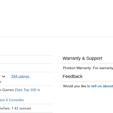
Warranty & Support
Product Warranty: For warranty
Feedback
394 ratings
s
Would you like to
tell us abou
eo Games (
See Top 100 in
tion 4 Consoles
 inches; 7.41 ounces