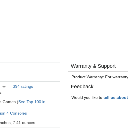
Warranty & Support
Product Warranty: For warranty
Feedback
394 ratings
s
Would you like to
tell us abou
eo Games (
See Top 100 in
tion 4 Consoles
 inches; 7.41 ounces