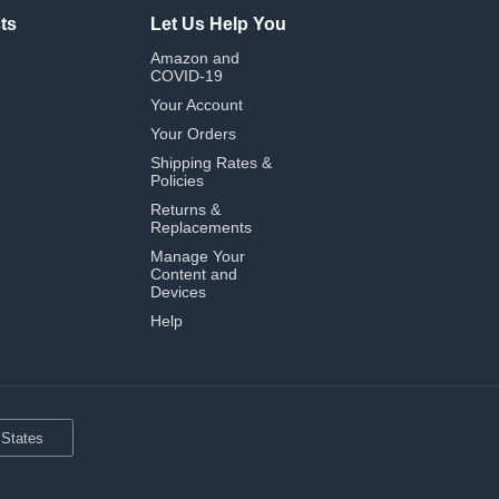
ts
Let Us Help You
Amazon and
COVID-19
Your Account
Your Orders
Shipping Rates &
Policies
Returns &
Replacements
Manage Your
Content and
Devices
Help
 States