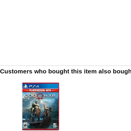
Customers who bought this item also bough