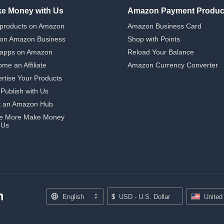
e Money with Us
Amazon Payment Produc
 products on Amazon
Amazon Business Card
 on Amazon Business
Shop with Points
 apps on Amazon
Reload Your Balance
me an Affiliate
Amazon Currency Converter
rtise Your Products
-Publish with Us
t an Amazon Hub
e More Make Money
 Us
English
$
USD - U.S. Dollar
United