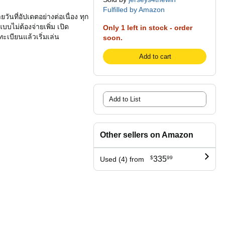
Fulfilled by Amazon
ันที่อัปเดตอย่างต่อเนื่อง ทุก
แบบไม่ต้องจ่ายเพิ่ม เปิด
Only 1 left in stock - order
ะเบียนแล้วเริ่มเล่น
soon.
Add to cart
Add to List
Other sellers on Amazon
$
335
99
Used (4) from