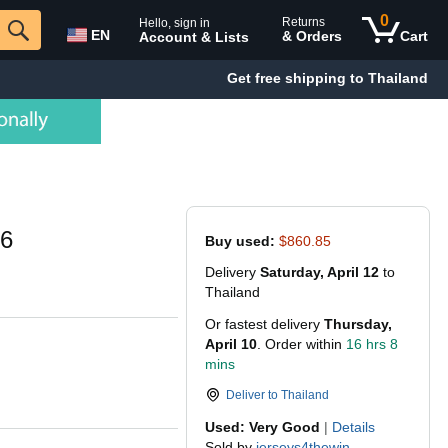
0
Returns
Hello, sign in
EN
& Orders
Cart
Account & Lists
Get free shipping to Thailand
26
Buy used:
$860.85
Delivery
Saturday, April 12
to
Thailand
Or fastest delivery
Thursday,
April 10
. Order within
16 hrs 8
mins
Deliver to
Thailand
Used: Very Good
|
Details
Sold by
jerseys4thewin